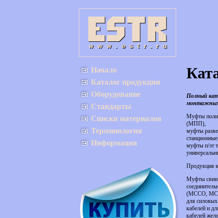
Ката
Начало
Каталог продукции
Оборудование
Полный кат
монтажных 
Стандарты
Муфты полиэ
Списки материалов
(МПП),
Терминология
муфты разве
станционные
Информация
муфты п/эт 
универсальн
Продукция к
Муфты свинц
соединитель
(МССО, МССД
для силовых
кабелей и дл
кабелей жел