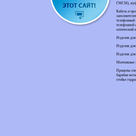
ГМСМ), муф
Кабель и пр
заполнителе
телефонный 
телефонной 
оптический и 
Изделия для
Изделия для
Изделия для
Монтажные 
Прицепы спе
барабан мета
стойке гидра